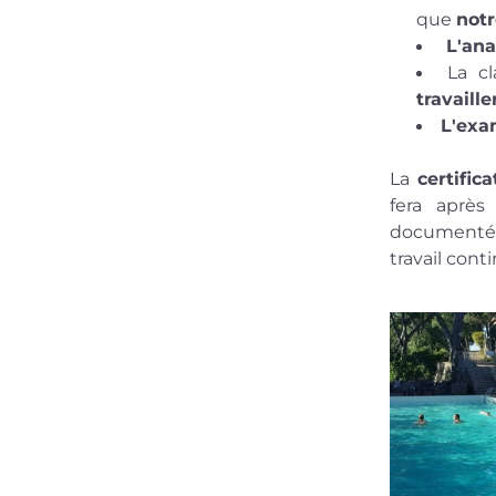
que 
notr
 L'an
La cl
travaill
L'ex
La 
certifica
fera après
documentées
travail cont