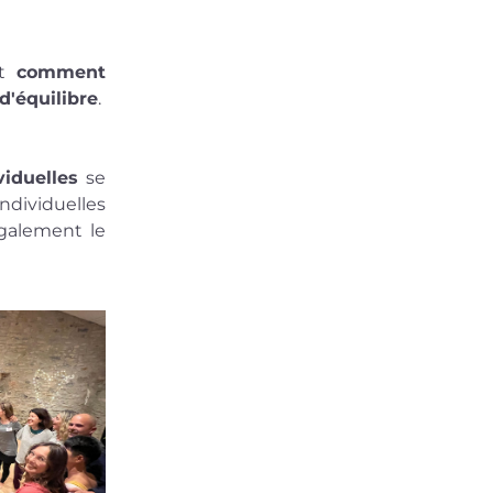
t 
comment 
d'équilibre
.
viduelles
 se 
ividuelles 
galement le 