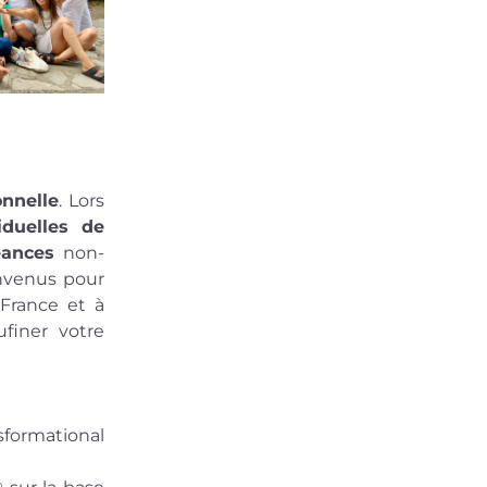
onnelle
. Lors 
duelles de 
éances
 non-
rémunérées à vos amis et vos proches. Et vous êtes aussi les bienvenus pour 
France et à 
finer votre 
formational 