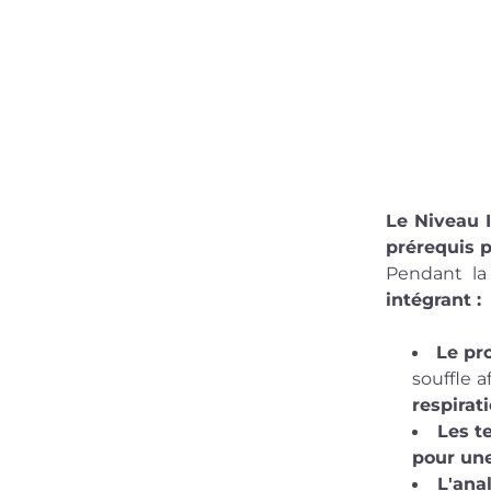
Le Niveau 
prérequis p
Pendant la
intégrant :
Le pr
souffle a
respirat
Les t
pour une
L'ana