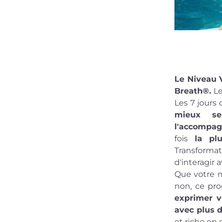
Le Niveau 
Breath®. 
Le
mieux se
l'accompa
fois
 la plu
Transformat
d'interagir a
Que votre m
exprimer v
avec plus d
et riche en d