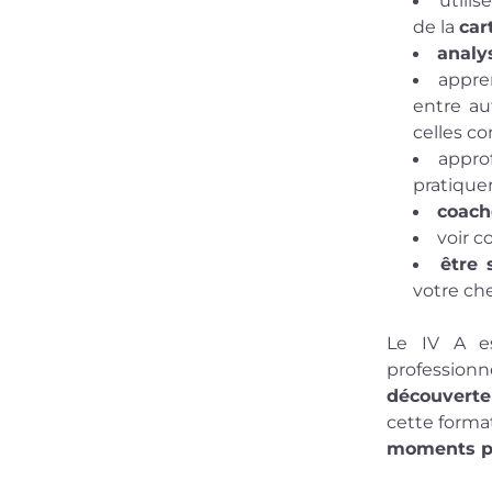
utilise
de la 
car
analys
appre
entre au
celles c
approf
pratiquer
coach
voir c
être 
votre ch
Le IV A es
professionn
découverte
cette forma
moments pr