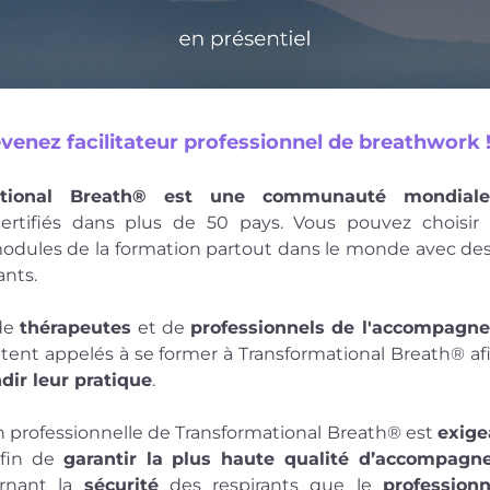
venez facilitateur professionnel de breathwork !
ational Breath® est une
communauté mondiale
certifiés dans plus de 50 pays. Vous pouvez choisir d
modules de la formation partout dans le monde avec des
nts. 
e 
thérapeutes
 et de 
professionnels de l'accompagne
ntent appelés à se former à Transformational Breath® afi
dir leur pratique
. 
n professionnelle de Transformational Breath® est 
exigea
fin de 
garantir la plus haute qualité d’accompag
rnant la 
sécurité
 des respirants que le 
profession