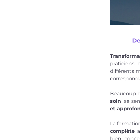
De
Transform
praticiens 
différents 
corresponda
Beaucoup d
soin
  se se
et approfon
La formatio
complète
 a
bien conce