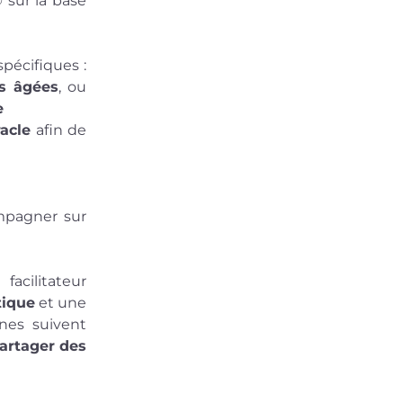
sur la base 
 
pécifiques : 
s âgées
, ou 
e
acle 
afin de 
pagner sur 
cilitateur 
tique
 et une 
es suivent 
artager des 