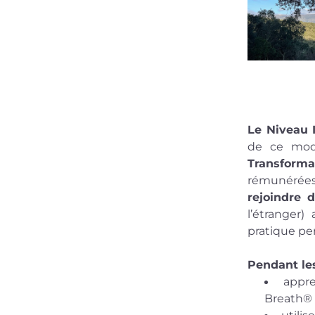
Le Niveau 
de ce mod
Transforma
rejoindre 
l’étranger)
pratique per
Pendant les
appr
Breath®