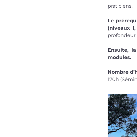
praticiens.
Le prérequi
(niveaux I, I
profondeur l
Ensuite, la
modules. 
Nombre d’he
170h (Séminai